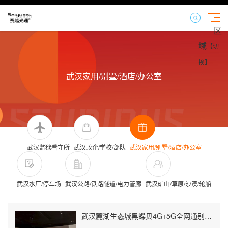
区
域
【切
换】
武汉家用/别墅/酒店/办公室
武汉监狱看守所
武汉政企/学校/部队
武汉家用/别墅/酒店/办公室
武汉水厂/停车场
武汉公路/铁路隧道/电力管廊
武汉矿山/草原/沙漠/轮船
武汉麓湖生态城黑蝶贝4G+5G全网通别墅信号增强