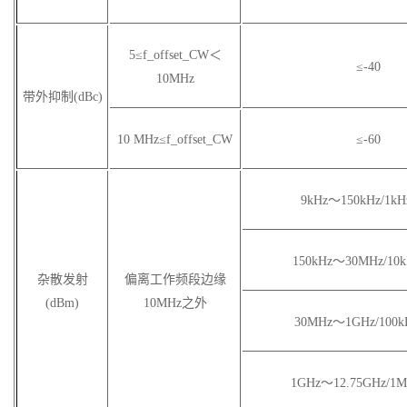
5
≤f_offset_CW＜
≤-40
10MHz
带外抑制(dBc)
10 MHz
≤f_offset_CW
≤-60
9kHz
～150kHz/1kH
150kHz
～30MHz/10k
杂散发射
偏离工作频段边缘
(dBm)
10MHz之外
30MHz
～1GHz/100k
1GHz
～12.75GHz/1M