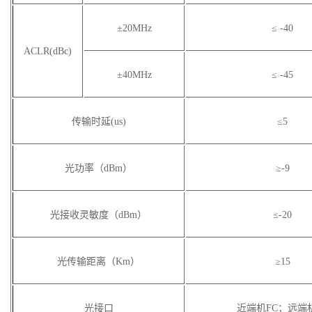
±20MHz
≤ -40
ACLR(dBc)
±40MHz
≤ -45
传输时延(us)
≤5
光功率（dBm）
≥-9
光接收灵敏度（dBm）
≤-20
光传输距离（Km）
≥15
光接口
近端机FC；远端机