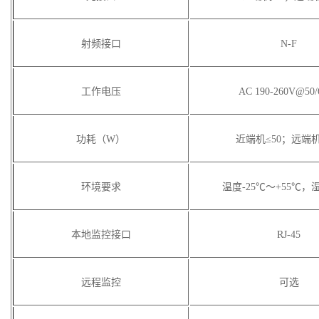
射频接口
N-F
工作电压
AC 190-260V@50/
功耗（W）
近端机≤50；远端机
环境要求
温度-25℃～+55℃，湿
本地监控接口
RJ-45
远程监控
可选