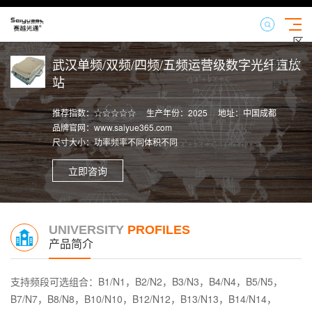
区
域
武汉单频/双频/四频/五频运营级数字光纤直放
【切
站
换】
推荐指数：☆☆☆☆☆
生产年份：2025
地址：中国成都
品牌官网：www.saiyue365.com
尺寸大小：功率频率不同体积不同
立即咨询
UNIVERSITY
PROFILES
产品简介
支持频段可选组合：B1/N1，B2/N2，B3/N3，B4/N4，B5/N5，
B7/N7，B8/N8，B10/N10，B12/N12，B13/N13，B14/N14，