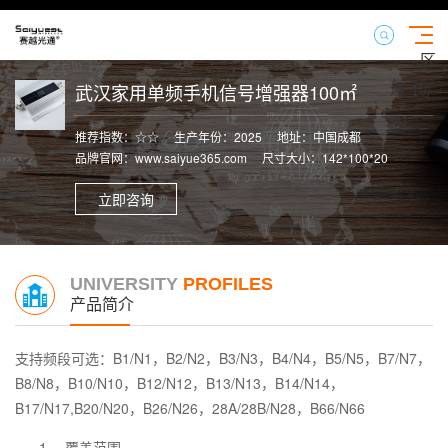
区
域
武汉家用单频手机信号增强器100㎡
【切
换】
推荐指数：☆☆
生产年份：2025
地址：中国成都
品牌官网：www.saiyue365.com
尺寸大小：142*100*20
立即咨询
UNIVERSITY
PROFILES
产品简介
支持频段可选：
B1/N1，B2/N2，B3/N3，B4/N4，B5/N5，B7/N7，
B8/N8，B10/N10，B12/N12，B13/N13，B14/N14，
B17/N17,B20/N20，B26/N26，28A/28B/N28，B66/N66
1、 覆盖范围