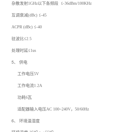
杂散发射
以下各频段
≤
1GHz
-36dBm/100KHz
互调衰减
≤
(dBc)
-45
≤
ACPR (dBc)
-40
驻波比≤
2.5
处理时延≤
1us
5、 供电
工作电压
5V
工作电流
1.2A
功耗
瓦
6
适配器输入电压
，
AC 100~240V
50/60Hz
6、 环境温湿度