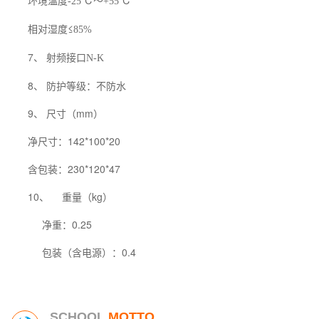
环境温度
℃～
℃
-25
+55
相对湿度≤
85%
7、 射频接口
N-K
8、 防护等级：不防水
9、 尺寸（mm）
净尺寸：142*100*20
含包装：230*120*47
10、
重量（kg）
净重：0.25
包装（含电源）：0.4
SCHOOL
MOTTO