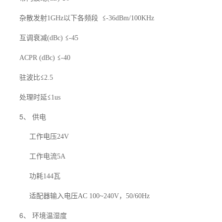
杂散发射
以下各频段
≤
1GHz
-36dBm/100KHz
互调衰减
≤
(dBc)
-45
≤
ACPR (dBc)
-40
驻波比≤
2.5
处理时延≤
1us
5、 供电
工作电压
24V
工作电流
5A
功耗
瓦
144
适配器输入电压
，
AC 100~240V
50/60Hz
6、 环境温湿度