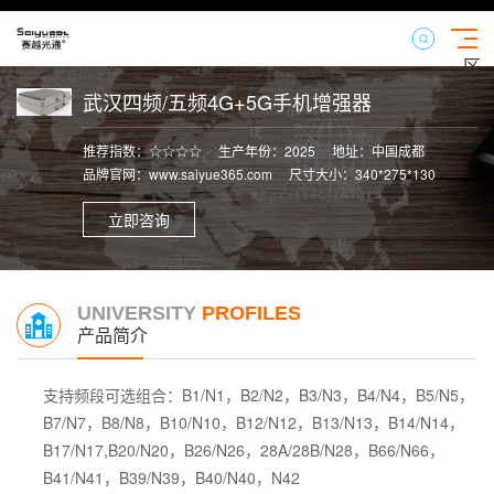
区
域
武汉四频/五频4G+5G手机增强器
【切
换】
推荐指数：☆☆☆☆
生产年份：2025
地址：中国成都
品牌官网：www.saiyue365.com
尺寸大小：340*275*130
立即咨询
UNIVERSITY
PROFILES
产品简介
支持频段可选组合：B1/N1，B2/N2，B3/N3，B4/N4，B5/N5，
B7/N7，B8/N8，B10/N10，B12/N12，B13/N13，B14/N14，
B17/N17,B20/N20，B26/N26，28A/28B/N28，B66/N66，
B41/N41，B39/N39，B40/N40，N42