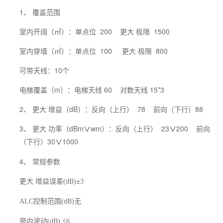
1、 覆盖范围
室内开阔（㎡）：单点位 200 更大 极限 1500
室内穿墙（㎡）：单点位 100 更大 极限 800
可带天线：10个
电梯覆盖（m）：电梯天线 60 对数天线 15*3
2、 更大 增益（dB）：反向（上行） 78 前向（下行）88
3、 更大 功率（dBm
wm）：反向（上行） 23
200 前向
∨
∨
（下行）30
1000
∨
4、 常规参数
更大 增益误差
±
(dB)
3
控制范围
无
ALC
(dB)
带内波动
≤
(dB)
6