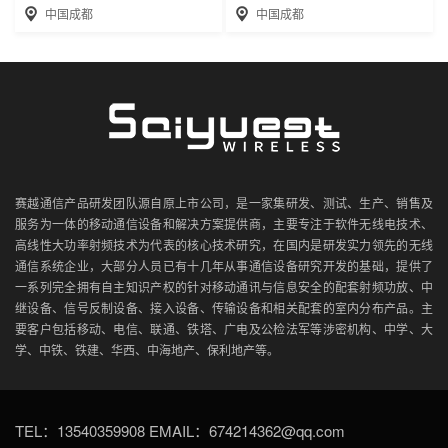
中国成都
中国成都
赛越通信产品研发团队源自原上市公司，是一家集研发、测试、生产、销售及
服务为一体的移动通信设备和解决方案提供商，主要专注于软件无线电技术、
高线性大功率射频技术为代表的核心技术研究，在国内是研发实力领先的无线
通信系统企业，大部分人员已有十几年从事通信设备研究开发的基础，提供了
一系列完全拥有自主知识产权的针对移动通讯与信息安全的配套射频功放、中
继设备、信号反制设备、接入设备、传输设备和相关配套的室内分布产品。主
要客户包括移动、电信、联通、铁塔、广电及公检法军等涉密机构、中学、大
学、中铁、铁建、华西、中海地产、保利地产等。
TEL：13540359908 EMAIL：674214362@qq.com